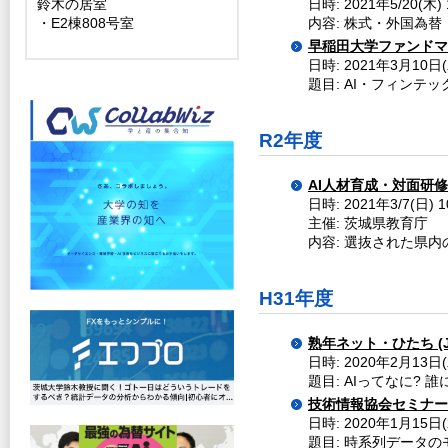
鈴木の居室
日時: 2021年5/20(木)
・E2棟808号室
内容: 株式・外国為
早稲田大学ファンドマ
日時: 2021年3月10日(
題目: AI・フィンテ
R2年度
AI人材育成・対面研
日時: 2021年3/7(日
主催: 茨城県教育庁
内容: 選抜された県内
H31年度
熟年ネット・ひたち (J-
日時: 2020年2月13日
題目: AIってなに? 
技術情報協会セミナー
日時: 2020年1月15日(
題目: 時系列データ