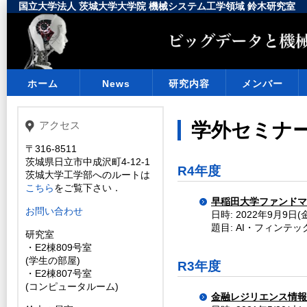
国立大学法人 茨城大学大学院 機械システム工学領域 鈴木研究室
ホーム
News
研究内容
メンバー
アクセス
学外セミナ
〒316-8511
茨城県日立市中成沢町4-12-1
R4年度
茨城大学工学部へのルートは
こちら
をご覧下さい．
早稲田大学ファンドマ
お問い合わせ
日時: 2022年9月9日(金
題目: AI・フィンテ
研究室
・E2棟809号室
(学生の部屋)
R3年度
・E2棟807号室
(コンピュータルーム)
金融レジリエンス情報