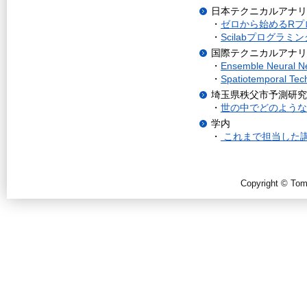
日本テクニカルアナリ
・
ゼロから始めるRプロ
・
Scilabプログラミン
国際テクニカルアナリ
・
Ensemble Neural Net
・
Spatiotemporal Tech
埼玉県秩父市予測研究
・
世の中でどのような
学内
・
これまで担当した
Copyright © Tomo